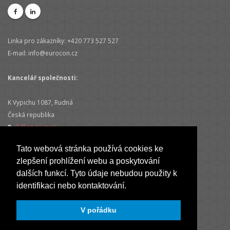
Linka pro zákazníky: +420 773 527 527
E-mail: info@eurocon.cz
Kancelář společnosti:
K Vypichu 1087, Rudná
Česká republika
Odkaz na mapu
Tato webová stránka používá cookies ke
zlepšení prohlížení webu a poskytování
dalších funkcí. Tyto údaje nebudou použity k
identifikaci nebo kontaktování.
Sídlo společnosti:
V pořádku
Velichovská 1707/3, Praha 5
Česká republika