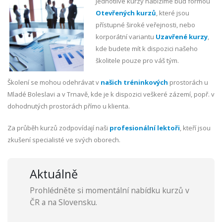
Jednotlivé kurzy nabízíme buď formou
Otevřených kurzů
, které jsou
přístupné široké veřejnosti, nebo
korporátní variantu
Uzavřené kurzy
,
kde budete mít k dispozici našeho
školitele pouze pro váš tým.
Školení se mohou odehrávat v
našich tréninkových
prostorách u
Mladé Boleslavi a v Trnavě, kde je k dispozici veškeré zázemí, popř. v
dohodnutých prostorách přímo u klienta.
Za průběh kurzů zodpovídají naši
profesionální lektoři
, kteří jsou
zkušení specialisté ve svých oborech.
Aktuálně
Prohlédněte si momentální nabídku kurzů v
ČR a na Slovensku.